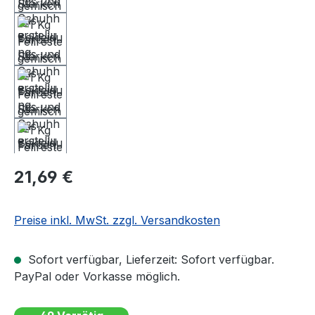
Regulärer Preis:
21,69 €
Preise inkl. MwSt. zzgl. Versandkosten
Sofort verfügbar, Lieferzeit: Sofort verfügbar.
PayPal oder Vorkasse möglich.