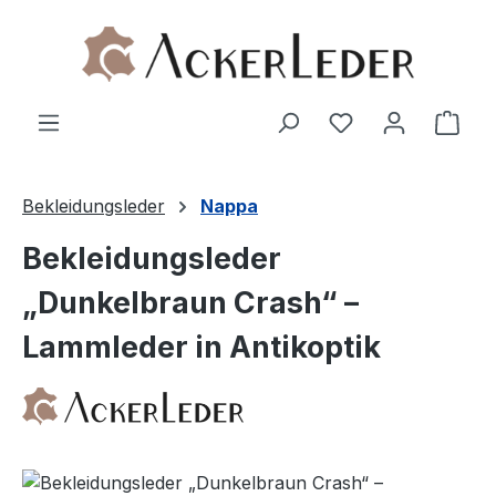
Zum Hauptinhalt springen
Ware
Bekleidungsleder
Nappa
Bekleidungsleder
„Dunkelbraun Crash“ –
Lammleder in Antikoptik
Bildergalerie überspringen