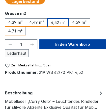
Lagerbestand
auswählen
Grösse m2
4,39 m²
4,49 m²
4,59 m²
4,52 m²
4,71 m²
Produkt Anzahl: Gib den gewünschten We
In den Warenkorb
Lederhaut
Zum Merkzettel hinzufügen
Produktnummer:
219 WS 62/70 PK1 4,52
Beschreibung
Möbelleder „Curry Gelb“ – Leuchtendes Rindleder
für stilvolle Akzente Exklusive Qualität für Möb…