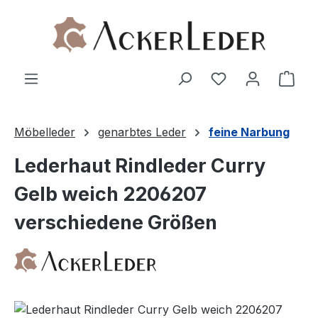
Zum Hauptinhalt springen
Ware
Möbelleder
genarbtes Leder
feine Narbung
Lederhaut Rindleder Curry
Gelb weich 2206207
verschiedene Größen
Bildergalerie überspringen