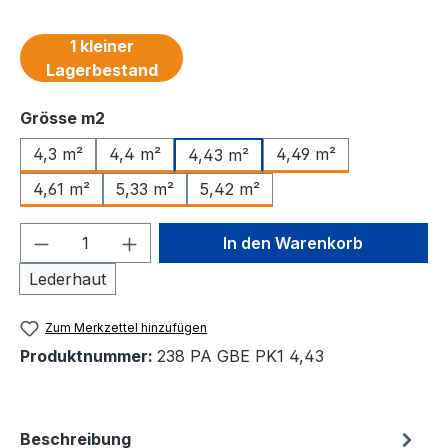
1 kleiner
Lagerbestand
auswählen
Grösse m2
4,3 m²
4,4 m²
4,49 m²
4,43 m²
4,61 m²
5,33 m²
5,42 m²
Produkt Anzahl: Gib den gewünschten We
In den Warenkorb
Lederhaut
Zum Merkzettel hinzufügen
Produktnummer:
238 PA GBE PK1 4,43
Beschreibung