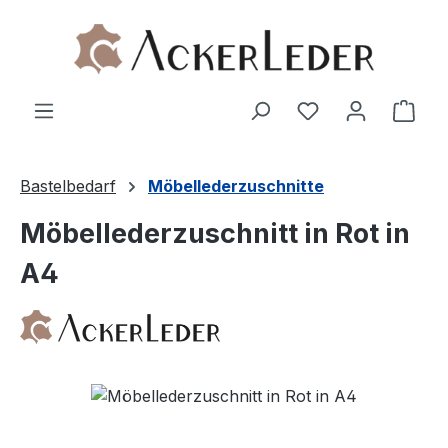
Zum Hauptinhalt springen
Ware
Bastelbedarf
Möbellederzuschnitte
Möbellederzuschnitt in Rot in
A4
Bildergalerie überspringen