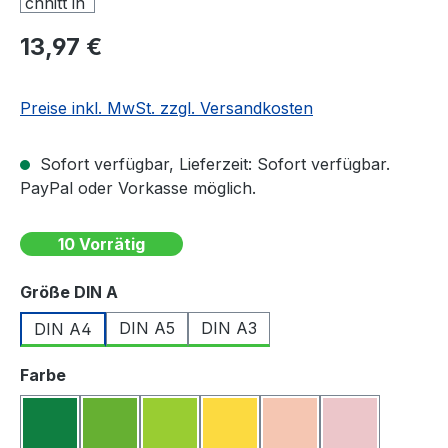
Regulärer Preis:
13,97 €
Preise inkl. MwSt. zzgl. Versandkosten
Sofort verfügbar, Lieferzeit: Sofort verfügbar.
PayPal oder Vorkasse möglich.
10 Vorrätig
auswählen
Größe DIN A
DIN A5
DIN A3
DIN A4
auswählen
Farbe