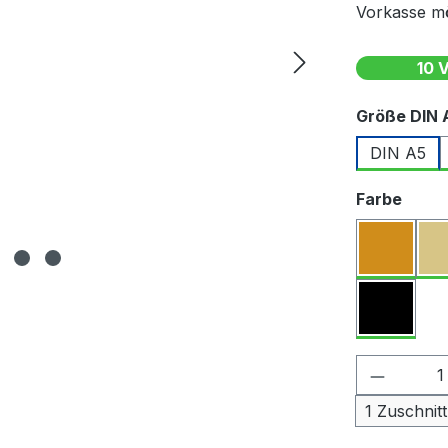
Vorkasse mö
10 
Größe DIN 
DIN A5
ausw
Farbe
Produkt
1 Zuschnitt