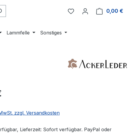
0,00 €
Ware
Lammfelle
Sonstiges
eis:
€
. MwSt. zzgl. Versandkosten
fügbar, Lieferzeit: Sofort verfügbar. PayPal oder