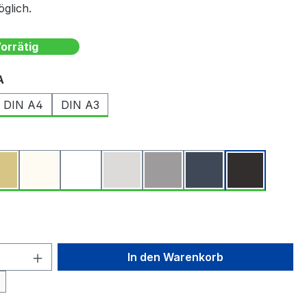
glich.
Vorrätig
auswählen
A
DIN A4
DIN A3
ählen
 Anzahl: Gib den gewünschten Wert ein 
In den Warenkorb