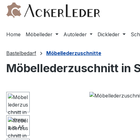
m Hauptinhalt springen
Zur Suche springen
Zur Hauptnavigation springen
Home
Möbelleder
Autoleder
Dickleder
Sch
Bastelbedarf
Möbellederzuschnitte
Möbellederzuschnitt in 
Bildergalerie überspringen