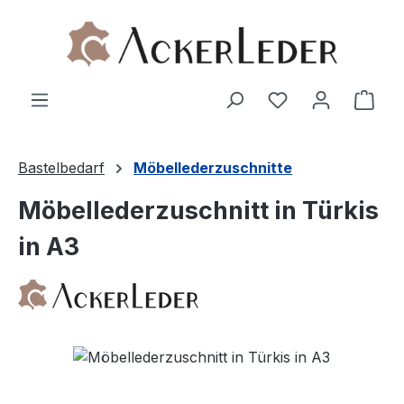
Zum Hauptinhalt springen
Ware
Bastelbedarf
Möbellederzuschnitte
Möbellederzuschnitt in Türkis
in A3
Bildergalerie überspringen