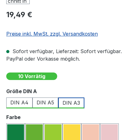
Regulärer Preis:
19,49 €
Preise inkl. MwSt. zzgl. Versandkosten
Sofort verfügbar, Lieferzeit: Sofort verfügbar.
PayPal oder Vorkasse möglich.
10 Vorrätig
auswählen
Größe DIN A
DIN A4
DIN A5
DIN A3
auswählen
Farbe