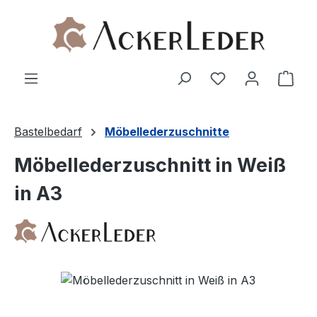
Zum Hauptinhalt springen
Ware
Bastelbedarf
Möbellederzuschnitte
Möbellederzuschnitt in Weiß
in A3
Bildergalerie überspringen