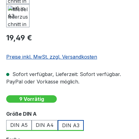
Regulärer Preis:
19,49 €
Preise inkl. MwSt. zzgl. Versandkosten
Sofort verfügbar, Lieferzeit: Sofort verfügbar.
PayPal oder Vorkasse möglich.
9 Vorrätig
auswählen
Größe DIN A
DIN A5
DIN A4
DIN A3