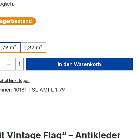
glich.
 Lagerbestand
auswählen
1,82 m²
1,79 m²
 Anzahl: Gib den gewünschten Wert ein 
1
In den Warenkorb
ttel hinzufügen
mmer:
10181 TSL AMFL 1,79
 Vintage Flag“ – Antikleder