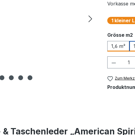
Vorkasse mö
1 kleiner
Grösse m2
1,6 m²
Produkt
Zum Merkze
Produktnu
& Taschenleder „American Spirit