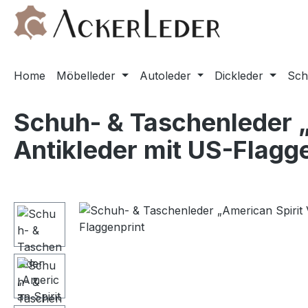
m Hauptinhalt springen
Zur Suche springen
Zur Hauptnavigation springen
Home
Möbelleder
Autoleder
Dickleder
Sch
Schuh- & Taschenleder „
Antikleder mit US-Flagg
Bildergalerie überspringen