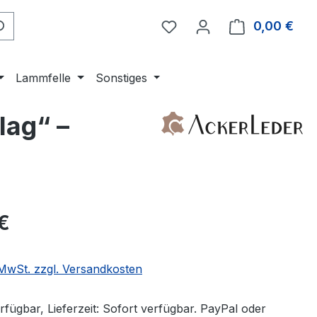
0,00 €
Ware
Lammfelle
Sonstiges
lag“ –
eis:
€
. MwSt. zzgl. Versandkosten
fügbar, Lieferzeit: Sofort verfügbar. PayPal oder