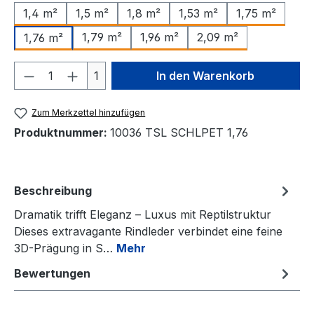
1,4 m²
1,5 m²
1,8 m²
1,53 m²
1,75 m²
1,79 m²
1,96 m²
2,09 m²
1,76 m²
Produkt Anzahl: Gib den gewünschten We
1
In den Warenkorb
Zum Merkzettel hinzufügen
Produktnummer:
10036 TSL SCHLPET 1,76
Beschreibung
Dramatik trifft Eleganz – Luxus mit Reptilstruktur
Dieses extravagante Rindleder verbindet eine feine
3D-Prägung in S…
Mehr
Bewertungen