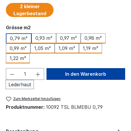
2 kleiner
Lagerbestand
auswählen
Grösse m2
0,93 m²
0,97 m²
0,98 m²
0,79 m²
0,99 m²
1,05 m²
1,09 m²
1,19 m²
1,22 m²
Produkt Anzahl: Gib den gewünschten We
In den Warenkorb
Lederhaut
Zum Merkzettel hinzufügen
Produktnummer:
10092 TSL BLMEBU 0,79