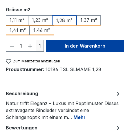
auswählen
Grösse m2
1,11 m²
1,23 m²
1,37 m²
1,28 m²
1,41 m²
1,46 m²
Produkt Anzahl: Gib den gewünschten We
1
In den Warenkorb
Zum Merkzettel hinzufügen
Produktnummer:
10186 TSL SLMAME 1,28
Beschreibung
Natur trifft Eleganz – Luxus mit Reptilmuster Dieses
extravagante Rindleder verbindet eine
Schlangenoptik mit einem m…
Mehr
Bewertungen