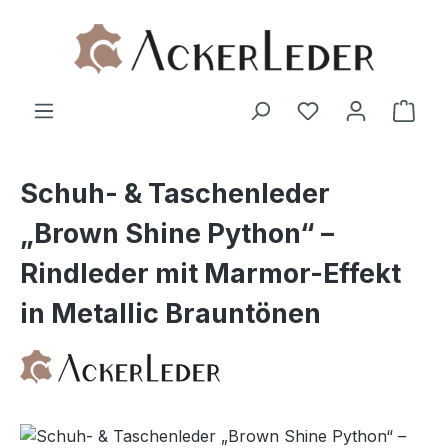
Zum Hauptinhalt springen
Ware
Schuh- & Taschenleder
„Brown Shine Python“ –
Rindleder mit Marmor-Effekt
in Metallic Brauntönen
Bildergalerie überspringen