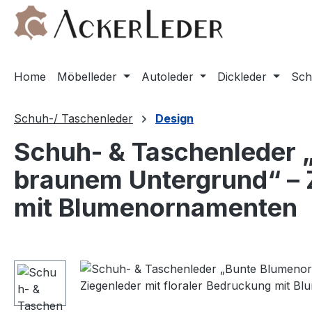
m Hauptinhalt springen
Zur Suche springen
Zur Hauptnavigation springen
Home
Möbelleder
Autoleder
Dickleder
Sch
Schuh-/ Taschenleder
Design
Schuh- & Taschenleder 
braunem Untergrund“ – Z
mit Blumenornamenten
Bildergalerie überspringen