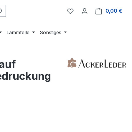
0,00 €
Ware
Lammfelle
Sonstiges
auf
Bedruckung
eis: