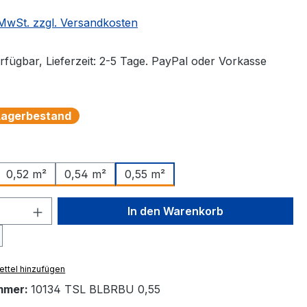
. MwSt. zzgl. Versandkosten
rfügbar, Lieferzeit: 2-5 Tage. PayPal oder Vorkasse
 Lagerbestand
auswählen
0,52 m²
0,54 m²
0,55 m²
 Anzahl: Gib den gewünschten Wert ein 
In den Warenkorb
ttel hinzufügen
mmer:
10134 TSL BLBRBU 0,55