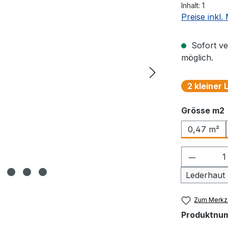
Inhalt:
1
Preise inkl
Sofort ve
möglich.
2 kleiner
Grösse m2
0,47 m²
Produkt
Lederhaut
Zum Merkze
Produktnu