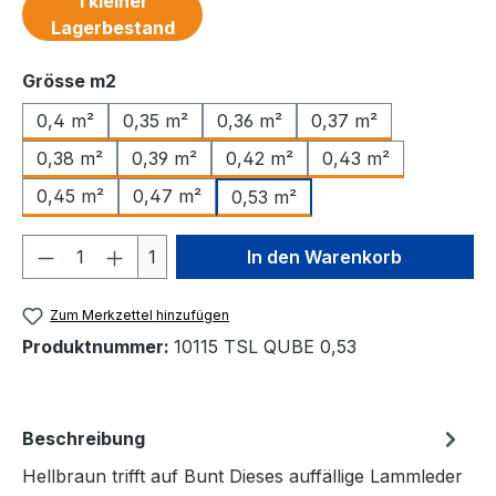
1 kleiner
Lagerbestand
auswählen
Grösse m2
0,4 m²
0,35 m²
0,36 m²
0,37 m²
0,38 m²
0,39 m²
0,42 m²
0,43 m²
0,45 m²
0,47 m²
0,53 m²
Produkt Anzahl: Gib den gewünschten We
1
In den Warenkorb
Zum Merkzettel hinzufügen
Produktnummer:
10115 TSL QUBE 0,53
Beschreibung
Hellbraun trifft auf Bunt Dieses auffällige Lammleder