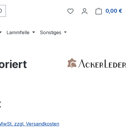
0,00 €
Ware
Lammfelle
Sonstiges
riert
eis:
€
. MwSt. zzgl. Versandkosten