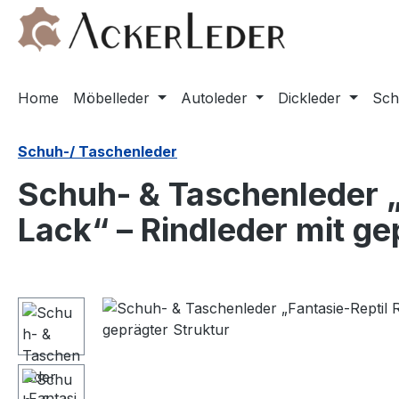
m Hauptinhalt springen
Zur Suche springen
Zur Hauptnavigation springen
Home
Möbelleder
Autoleder
Dickleder
Sch
Schuh-/ Taschenleder
Schuh- & Taschenleder „
Lack“ – Rindleder mit ge
Bildergalerie überspringen