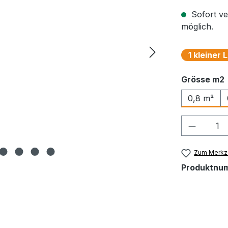
Sofort ve
möglich.
1 kleiner
Grösse m2
0,8 m²
Produkt
Zum Merkze
Produktnu