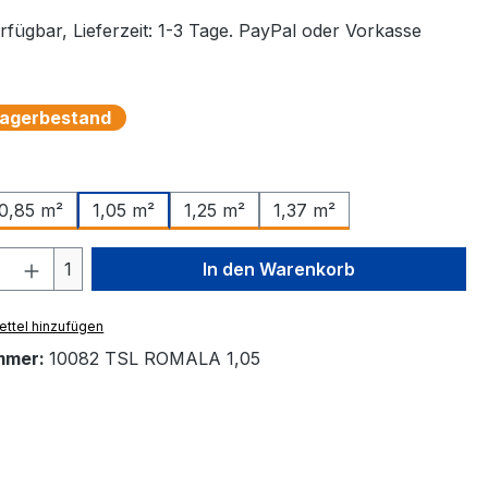
rfügbar, Lieferzeit: 1-3 Tage. PayPal oder Vorkasse
 Lagerbestand
auswählen
0,85 m²
1,25 m²
1,37 m²
1,05 m²
 Anzahl: Gib den gewünschten Wert ein 
1
In den Warenkorb
ttel hinzufügen
mmer:
10082 TSL ROMALA 1,05