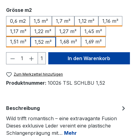
auswählen
Grösse m2
0,6 m2
1,5 m²
1,7 m²
1,12 m²
1,16 m²
1,17 m²
1,22 m²
1,27 m²
1,45 m²
1,51 m²
1,68 m²
1,69 m²
1,52 m²
Produkt Anzahl: Gib den gewünschten We
1
In den Warenkorb
Zum Merkzettel hinzufügen
Produktnummer:
10026 TSL SCHLBU 1,52
Beschreibung
Wild trifft romantisch – eine extravagante Fusion
Dieses exklusive Leder vereint eine plastische
Schlangenprägung mit…
Mehr