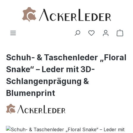
Zum Hauptinhalt springen
Ware
Schuh- & Taschenleder „Floral
Snake“ – Leder mit 3D-
Schlangenprägung &
Blumenprint
Bildergalerie überspringen