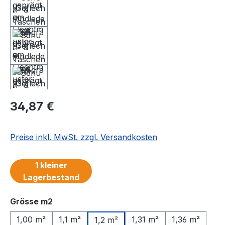
Regulärer Preis:
34,87 €
Preise inkl. MwSt. zzgl. Versandkosten
1 kleiner
Lagerbestand
auswählen
Grösse m2
1,00 m²
1,1 m²
1,31 m²
1,36 m²
1,2 m²