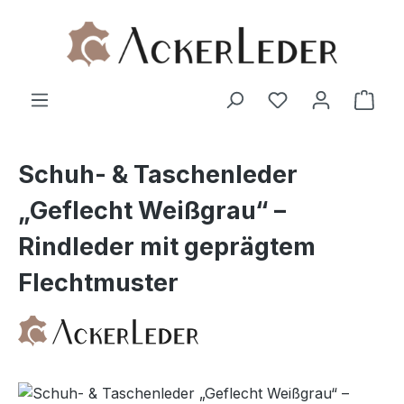
Zum Hauptinhalt springen
Ware
Schuh- & Taschenleder
„Geflecht Weißgrau“ –
Rindleder mit geprägtem
Flechtmuster
Bildergalerie überspringen