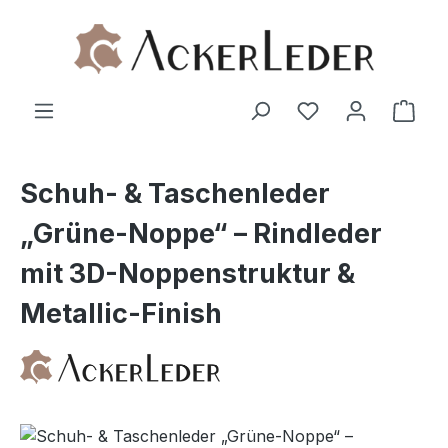
Zum Hauptinhalt springen
Ware
Schuh- & Taschenleder
„Grüne-Noppe“ – Rindleder
mit 3D-Noppenstruktur &
Metallic-Finish
Bildergalerie überspringen