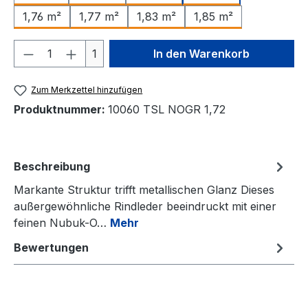
1,76 m²
1,77 m²
1,83 m²
1,85 m²
Produkt Anzahl: Gib den gewünschten We
1
In den Warenkorb
Zum Merkzettel hinzufügen
Produktnummer:
10060 TSL NOGR 1,72
Beschreibung
Markante Struktur trifft metallischen Glanz Dieses
außergewöhnliche Rindleder beeindruckt mit einer
feinen Nubuk-O…
Mehr
Bewertungen