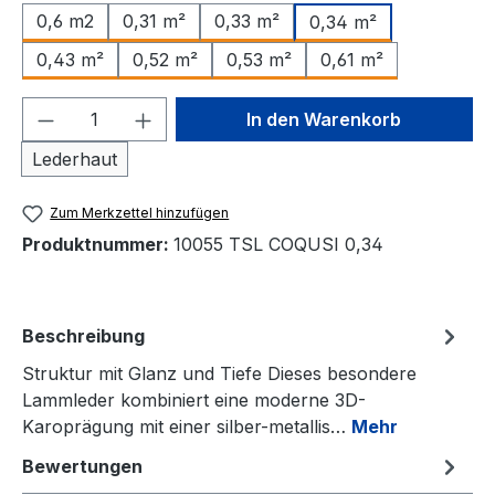
0,6 m2
0,31 m²
0,33 m²
0,34 m²
0,43 m²
0,52 m²
0,53 m²
0,61 m²
Produkt Anzahl: Gib den gewünschten We
In den Warenkorb
Lederhaut
Zum Merkzettel hinzufügen
Produktnummer:
10055 TSL COQUSI 0,34
Beschreibung
Struktur mit Glanz und Tiefe Dieses besondere
Lammleder kombiniert eine moderne 3D-
Karoprägung mit einer silber-metallis…
Mehr
Bewertungen