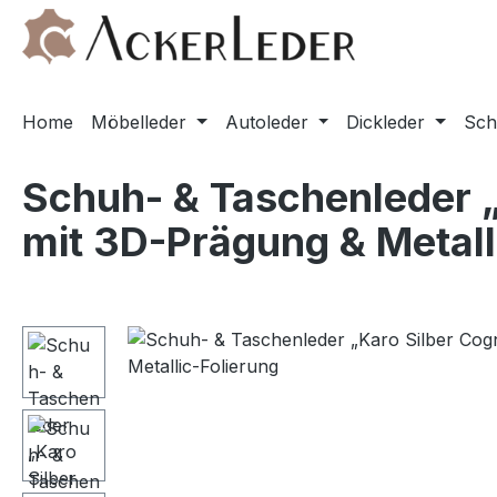
m Hauptinhalt springen
Zur Suche springen
Zur Hauptnavigation springen
Home
Möbelleder
Autoleder
Dickleder
Sch
Schuh- & Taschenleder 
mit 3D-Prägung & Metall
Bildergalerie überspringen