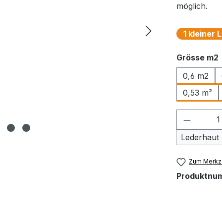
möglich.
1 kleiner
Grösse m2
0,6 m2
0,53 m²
Produkt
Lederhaut
Zum Merkze
Produktnu