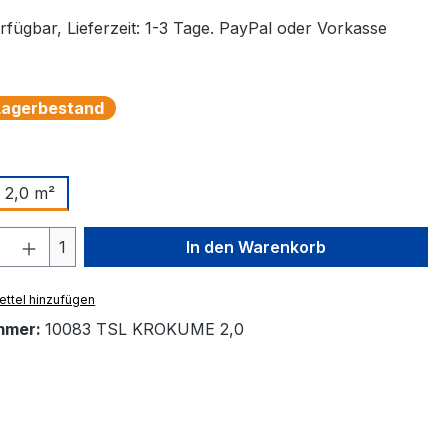
rfügbar, Lieferzeit: 1-3 Tage. PayPal oder Vorkasse
 Lagerbestand
auswählen
2,0 m²
 Anzahl: Gib den gewünschten Wert ein 
1
In den Warenkorb
ttel hinzufügen
mmer:
10083 TSL KROKUME 2,0