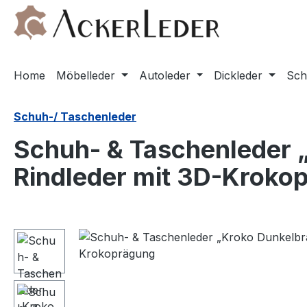
m Hauptinhalt springen
Zur Suche springen
Zur Hauptnavigation springen
Home
Möbelleder
Autoleder
Dickleder
Sch
Schuh-/ Taschenleder
Schuh- & Taschenleder „
Rindleder mit 3D-Kroko
Bildergalerie überspringen