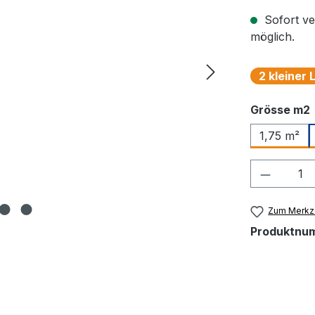
Sofort ve
möglich.
2 kleiner
Grösse m2
1,75 m²
Produkt
Zum Merkze
Produktnu