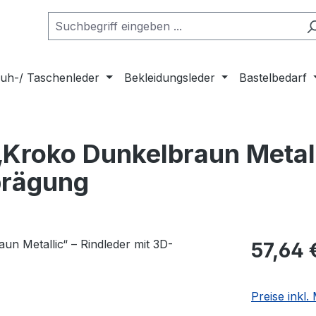
uh-/ Taschenleder
Bekleidungsleder
Bastelbedarf
Kroko Dunkelbraun Metall
prägung
Regulärer Pr
57,64 
Preise inkl