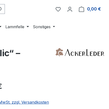
0,00 €
Ware
Lammfelle
Sonstiges
ic“ –
eis:
€
. MwSt. zzgl. Versandkosten