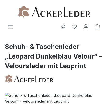
Zum Hauptinhalt springen
Ware
Schuh- & Taschenleder
„Leopard Dunkelblau Velour“ –
Veloursleder mit Leoprint
Bildergalerie überspringen