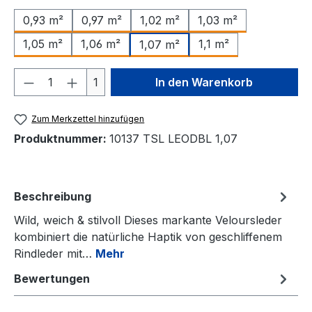
0,93 m²
0,97 m²
1,02 m²
1,03 m²
1,05 m²
1,06 m²
1,1 m²
1,07 m²
Produkt Anzahl: Gib den gewünschten We
1
In den Warenkorb
Zum Merkzettel hinzufügen
Produktnummer:
10137 TSL LEODBL 1,07
Beschreibung
Wild, weich & stilvoll Dieses markante Veloursleder
kombiniert die natürliche Haptik von geschliffenem
Rindleder mit…
Mehr
Bewertungen