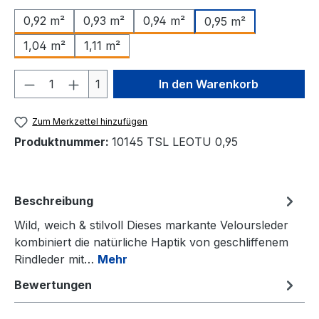
0,92 m²
0,93 m²
0,94 m²
0,95 m²
1,04 m²
1,11 m²
Produkt Anzahl: Gib den gewünschten We
1
In den Warenkorb
Zum Merkzettel hinzufügen
Produktnummer:
10145 TSL LEOTU 0,95
Beschreibung
Wild, weich & stilvoll Dieses markante Veloursleder
kombiniert die natürliche Haptik von geschliffenem
Rindleder mit…
Mehr
Bewertungen