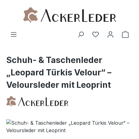
Zum Hauptinhalt springen
Ware
Schuh- & Taschenleder
„Leopard Türkis Velour“ –
Veloursleder mit Leoprint
Bildergalerie überspringen