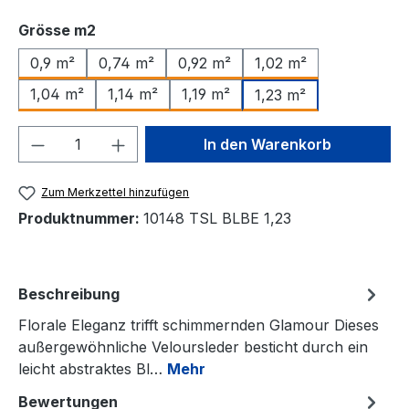
auswählen
Grösse m2
0,9 m²
0,74 m²
0,92 m²
1,02 m²
1,04 m²
1,14 m²
1,19 m²
1,23 m²
Produkt Anzahl: Gib den gewünschten We
In den Warenkorb
Zum Merkzettel hinzufügen
Produktnummer:
10148 TSL BLBE 1,23
Beschreibung
Florale Eleganz trifft schimmernden Glamour Dieses
außergewöhnliche Veloursleder besticht durch ein
leicht abstraktes Bl…
Mehr
Bewertungen