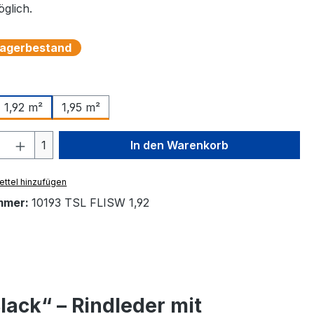
glich.
 Lagerbestand
auswählen
1,95 m²
1,92 m²
 Anzahl: Gib den gewünschten Wert ein 
1
In den Warenkorb
ttel hinzufügen
mmer:
10193 TSL FLISW 1,92
ack“ – Rindleder mit