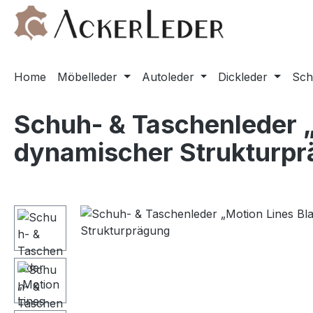
m Hauptinhalt springen
Zur Suche springen
Zur Hauptnavigation springen
Home
Möbelleder
Autoleder
Dickleder
Sch
Schuh- & Taschenleder „
dynamischer Strukturp
Bildergalerie überspringen