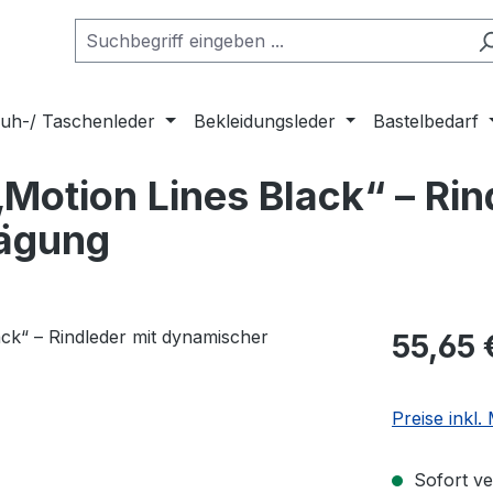
uh-/ Taschenleder
Bekleidungsleder
Bastelbedarf
Motion Lines Black“ – Rin
rägung
Regulärer Pr
55,65 
Preise inkl
Sofort ver