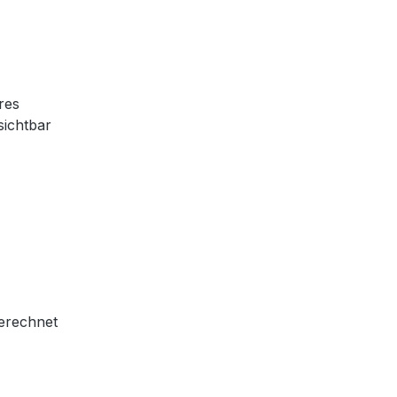
ires
sichtbar
berechnet