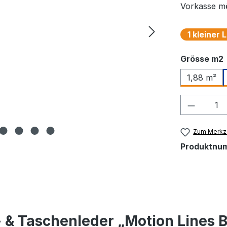
Vorkasse mö
1 kleiner
Grösse m2
1,88 m²
Produkt
Zum Merkze
Produktnu
& Taschenleder „Motion Lines Bl