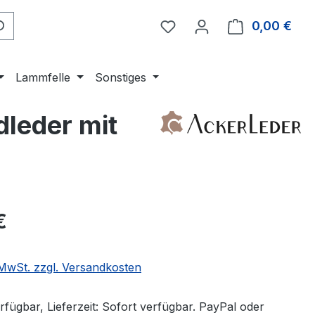
0,00 €
Ware
Lammfelle
Sonstiges
dleder mit
eis:
€
. MwSt. zzgl. Versandkosten
fügbar, Lieferzeit: Sofort verfügbar. PayPal oder