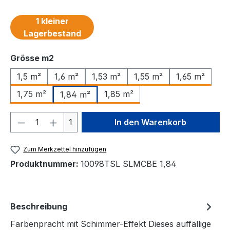
1 kleiner
Lagerbestand
auswählen
Grösse m2
1,5 m²
1,6 m²
1,53 m²
1,55 m²
1,65 m²
1,75 m²
1,85 m²
1,84 m²
Produkt Anzahl: Gib den gewünschten We
1
In den Warenkorb
Zum Merkzettel hinzufügen
Produktnummer:
10098TSL SLMCBE 1,84
Beschreibung
Farbenpracht mit Schimmer-Effekt Dieses auffällige