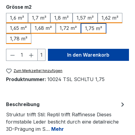
auswählen
Grösse m2
1,6 m²
1,7 m²
1,8 m²
1,57 m²
1,62 m²
1,65 m²
1,68 m²
1,72 m²
1,75 m²
1,78 m²
Produkt Anzahl: Gib den gewünschten We
1
In den Warenkorb
Zum Merkzettel hinzufügen
Produktnummer:
10024 TSL SCHLTU 1,75
Beschreibung
Struktur trifft Stil: Reptil trifft Raffinesse Dieses
formstabile Leder besticht durch eine detailreiche
3D-Prägung im S…
Mehr