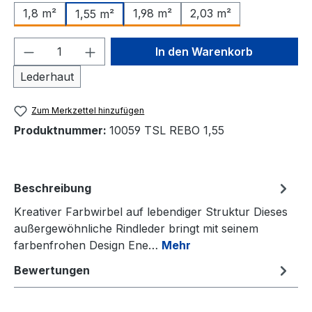
1,8 m²
1,98 m²
2,03 m²
1,55 m²
Produkt Anzahl: Gib den gewünschten We
In den Warenkorb
Lederhaut
Zum Merkzettel hinzufügen
Produktnummer:
10059 TSL REBO 1,55
Beschreibung
Kreativer Farbwirbel auf lebendiger Struktur Dieses
außergewöhnliche Rindleder bringt mit seinem
farbenfrohen Design Ene…
Mehr
Bewertungen