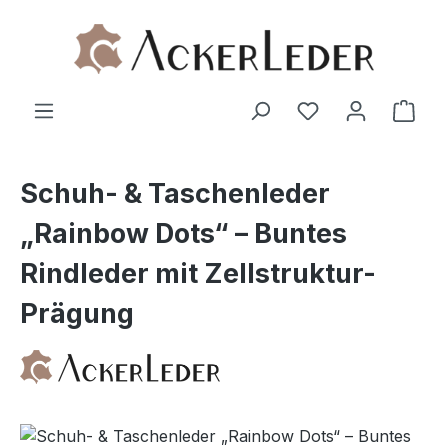
Zum Hauptinhalt springen
Ware
Schuh- & Taschenleder
„Rainbow Dots“ – Buntes
Rindleder mit Zellstruktur-
Prägung
Bildergalerie überspringen