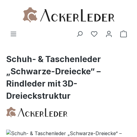
Zum Hauptinhalt springen
Ware
Schuh- & Taschenleder
„Schwarze-Dreiecke“ –
Rindleder mit 3D-
Dreieckstruktur
Bildergalerie überspringen