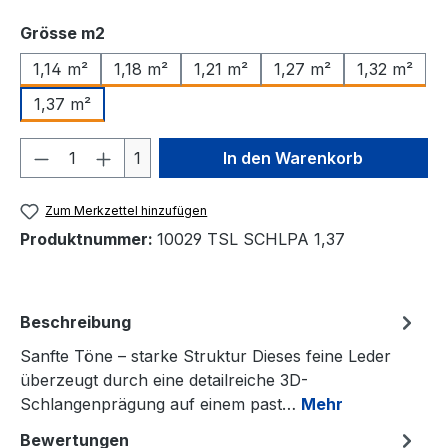
auswählen
Grösse m2
1,14 m²
1,18 m²
1,21 m²
1,27 m²
1,32 m²
1,37 m²
Produkt Anzahl: Gib den gewünschten We
1
In den Warenkorb
Zum Merkzettel hinzufügen
Produktnummer:
10029 TSL SCHLPA 1,37
Beschreibung
Sanfte Töne – starke Struktur Dieses feine Leder
überzeugt durch eine detailreiche 3D-
Schlangenprägung auf einem past…
Mehr
Bewertungen