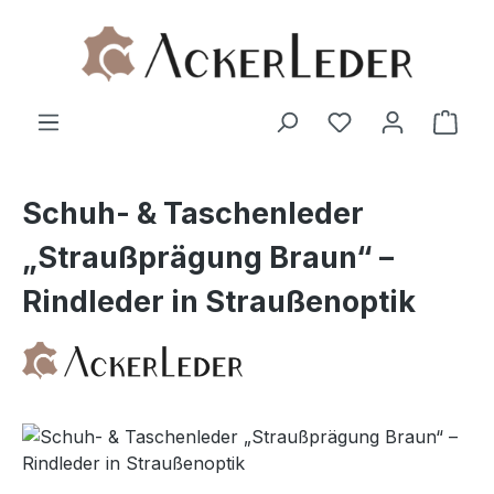
Zum Hauptinhalt springen
Ware
Schuh- & Taschenleder
„Straußprägung Braun“ –
Rindleder in Straußenoptik
Bildergalerie überspringen